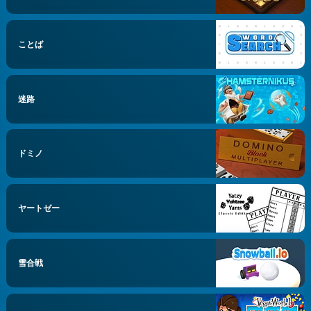
ことば
迷路
ドミノ
ヤートゼー
雪合戦