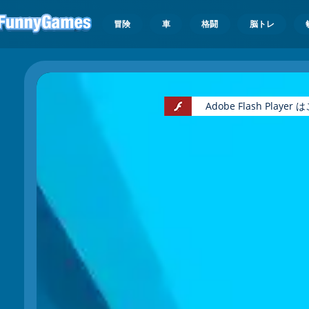
冒険
車
格闘
脳トレ
Adobe Flash Pl