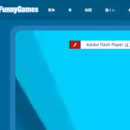
冒険
車
格闘
脳トレ
Adobe Flash Pl