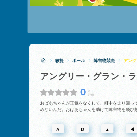
敏捷
ボール
障害物競走
アング
アングリー・グラン・
0
0
評価
おばあちゃんが正気をなくして、町中を走り回っ
めないんだ。おばあちゃんを助けて障害物を飛び
A
D
▲
◀