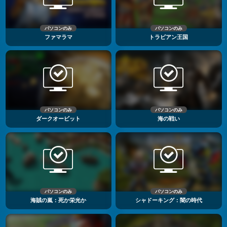
パソコンのみ
パソコンのみ
ファマラマ
トラビアン王国
パソコンのみ
パソコンのみ
ダークオービット
海の戦い
パソコンのみ
パソコンのみ
海賊の嵐：死か栄光か
シャドーキング：闇の時代