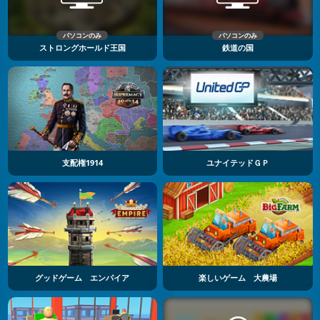
パソコンのみ
パソコンのみ
ストロングホールド王国
鉄道の国
支配権1914
ユナイテッドＧＰ
グッドゲーム エンパイア
楽しいゲーム 大農場