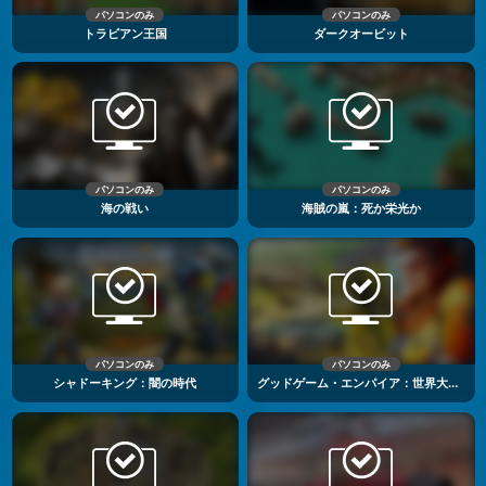
パソコンのみ
パソコンのみ
トラビアン王国
ダークオービット
パソコンのみ
パソコンのみ
海の戦い
海賊の嵐：死か栄光か
パソコンのみ
パソコンのみ
シャドーキング：闇の時代
グッドゲーム・エンパイア：世界大戦3