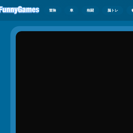
冒険
車
格闘
脳トレ