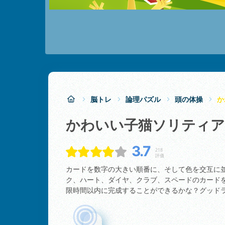
脳トレ
論理パズル
頭の体操
か
かわいい子猫ソリティア
3.7
218
評価
カードを数字の大きい順番に、そして色を交互に
ク、ハート、ダイヤ、クラブ、スペードのカード
限時間以内に完成することができるかな？グッド