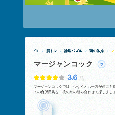
脳トレ
論理パズル
頭の体操
マ
マージャンコック
3.6
6461
評価
マージャンコックでは、少なくとも一方が何にも
ての台所用具を二枚の絵の組み合わせで探しまし