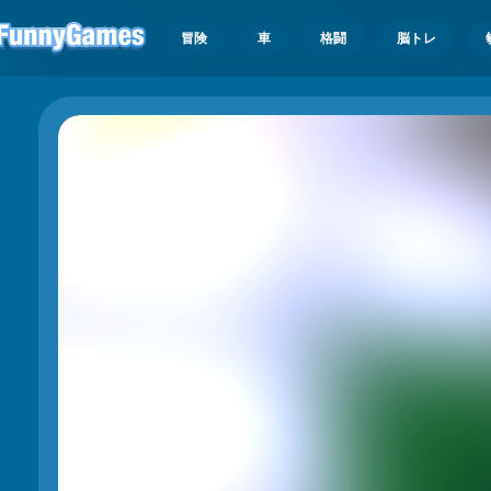
冒険
車
格闘
脳トレ