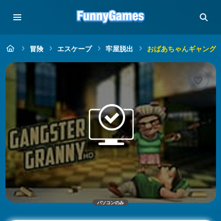
冒険
エスケープ
牢屋脱出
おばあちゃんギャング
パソコンのみ