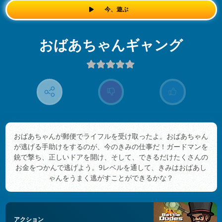
今、遊ぶ
おばあちゃんギャング
おばあちゃんが郵便でライフルを受け取ったよ。おばあちゃん
が逃げる手助けをするのが、今のきみの仕事だ！ガードマンを
銃で撃ち、正しいドアを開け、そして、できるだけたくさんの
お金をつかんで逃げよう。9レベルを通して、きみはおばあし
ゃんをうまく逃がすことができるかな？
アクション