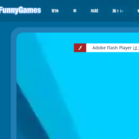
冒険
車
格闘
脳トレ
Adobe Flash Pl