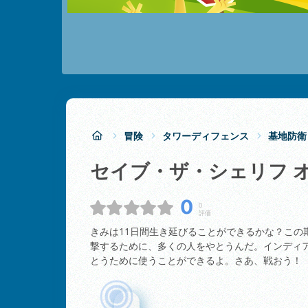
冒険
タワーディフェンス
基地防衛
セイブ・ザ・シェリフ 
0
0
評価
きみは11日間生き延びることができるかな？この
撃するために、多くの人をやとうんだ。インディ
とうために使うことができるよ。さあ、戦おう！