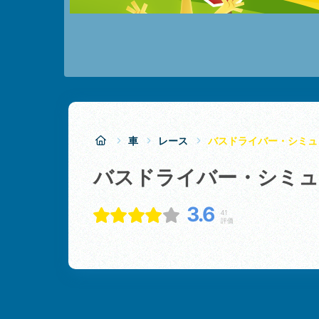
車
レース
バスドライバー・シミュ
バスドライバー・シミ
3.6
41
評価