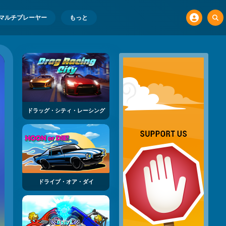
マルチプレーヤー
もっと
ドラッグ・シティ・レーシング
ドライブ・オア・ダイ