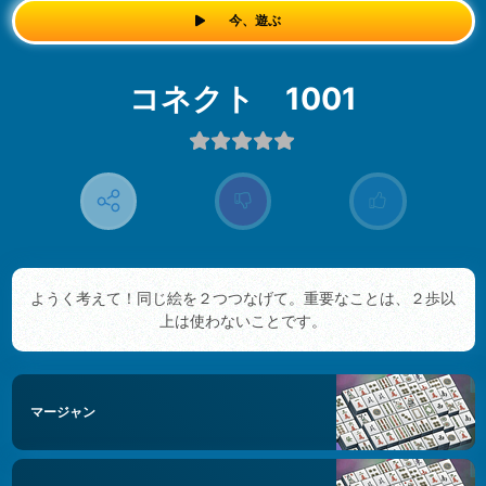
今、遊ぶ
コネクト 1001
ようく考えて！同じ絵を２つつなげて。重要なことは、２歩以
上は使わないことです。
マージャン