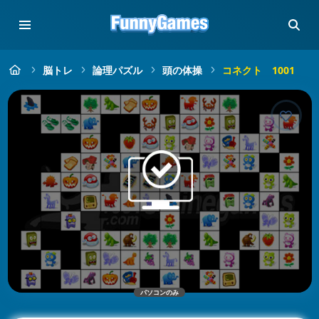
脳トレ
論理パズル
頭の体操
コネクト 1001
パソコンのみ