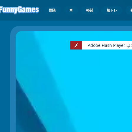
冒険
車
格闘
脳トレ
Adobe Flash Pl