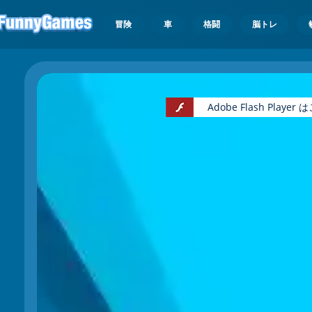
冒険
車
格闘
脳トレ
Adobe Flash Pl