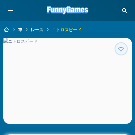
車
レース
ニトロスピード